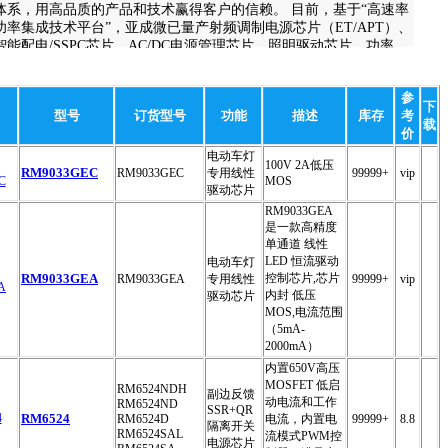
体系，用高品质的产品和技术赢得客户的信赖。 目前，基于“高速率
功率集成技术平台”，亚成微已量产射频调制电源芯片（ET/APT）、
智能配电/SSPC芯片、AC/DC电源管理芯片、照明驱动芯片、功率
MOSFET、模组封装类产品等六大产品线。产品被广泛应用在特种装
备、汽车、工业、无线通信以及消费类电子等领域。
参
下
型号
订货型号
功能
描述
库存
考
载
价
电动车灯
100V 2A低压
RM9033GEC
RM9033GEC
专用线性
99999+
vip
MOS
驱动芯片
RM9033GEA
是一款高精度
单通道 线性
LED 恒流驱动
电动车灯
RM9033GEA
控制芯片,芯片
RM9033GEA
专用线性
99999+
vip
内封 低压
驱动芯片
MOS,电流范围
（5mA-
2000mA）
内置650V高压
MOSFET 低启
RM6524NDH
副边反馈
动电流和工作
RM6524ND
SSR+QR
RM6524
RM6524D
电流，内置电
99999+
8.8
隔离开关
RM6524SAL
流模式PWM控
电源芯片