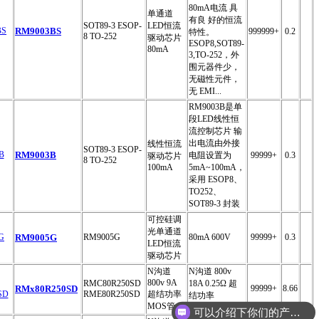
80mA电流 具
单通道
有良 好的恒流
SOT89-3 ESOP-
LED恒流
RM9003BS
999999+
0.2
特性。
8 TO-252
驱动芯片
ESOP8,SOT89-
80mA
3,TO-252，外
围元器件少，
无磁性元件，
无 EMI...
RM9003B是单
段LED线性恒
流控制芯片 输
出电流由外接
线性恒流
SOT89-3 ESOP-
RM9003B
电阻设置为
99999+
0.3
驱动芯片
8 TO-252
100mA
5mA~100mA，
采用 ESOP8、
TO252、
SOT89-3 封装
可控硅调
光单通道
RM9005G
RM9005G
80mA 600V
99999+
0.3
LED恒流
驱动芯片
N沟道
N沟道 800v
800v 9A
RMC80R250SD
18A 0.25Ω 超
RMx80R250SD
99999+
8.66
RME80R250SD
超结功率
结功率
MOS管
MOSFET
可以介绍下你们的产品么