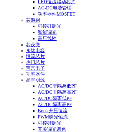
LED恒流驱动芯片
AC-DC电源管理
功率器件MOSFET
芯源创
可控硅调光
智能调光
高压线性
芯茂微
永铭电容
恒流芯片
热门芯片
宝宫电子
功率器件
晶丰明源
AC/DC非隔离低PF
AC/DC非隔离高PF
AC/DC隔离低PF
AC/DC隔离高PF
Boost升压恒流
PWM调光恒流
可控硅调光
开关调光调色