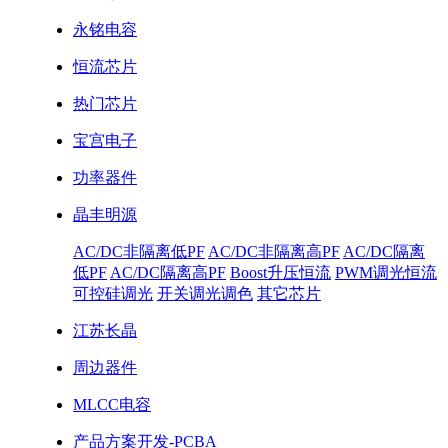
永铭电容
恒流芯片
热门芯片
宝宫电子
功率器件
晶丰明源
AC/DC非隔离低PF
AC/DC非隔离高PF
AC/DC隔离
低PF
AC/DC隔离高PF
Boost升压恒流
PWM调光恒流
可控硅调光
开关调光调色
其它芯片
江苏长晶
周边器件
MLCC电容
产品方案开发-PCBA