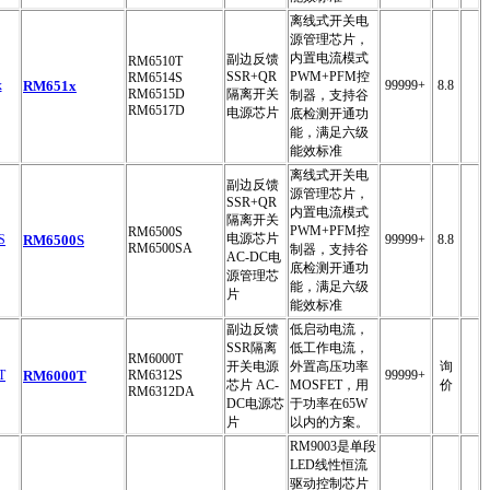
离线式开关电
源管理芯片，
内置电流模式
副边反馈
RM6510T
SSR+QR
PWM+PFM控
RM6514S
RM651x
99999+
8.8
RM6515D
隔离开关
制器，支持谷
RM6517D
电源芯片
底检测开通功
能，满足六级
能效标准
离线式开关电
副边反馈
源管理芯片，
SSR+QR
内置电流模式
隔离开关
PWM+PFM控
RM6500S
电源芯片
RM6500S
99999+
8.8
RM6500SA
制器，支持谷
AC-DC电
底检测开通功
源管理芯
能，满足六级
片
能效标准
副边反馈
低启动电流，
SSR隔离
低工作电流，
RM6000T
开关电源
外置高压功率
询
RM6000T
RM6312S
99999+
芯片 AC-
MOSFET，用
价
RM6312DA
DC电源芯
于功率在65W
片
以内的方案。
RM9003是单段
LED线性恒流
驱动控制芯片