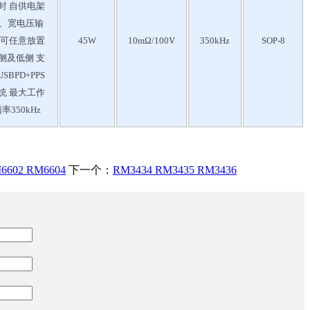
时 自供电架
、宽电压输
 可任意放置
45W
10mΩ/100V
350kHz
SOP-8
侧及低侧 支
SBPD+PPS
统 最大工作
率350kHz
6602 RM6604
下一个：
RM3434 RM3435 RM3436