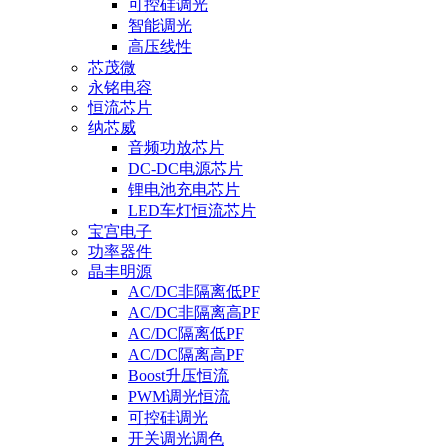
可控硅调光
智能调光
高压线性
芯茂微
永铭电容
恒流芯片
纳芯威
音频功放芯片
DC-DC电源芯片
锂电池充电芯片
LED车灯恒流芯片
宝宫电子
功率器件
晶丰明源
AC/DC非隔离低PF
AC/DC非隔离高PF
AC/DC隔离低PF
AC/DC隔离高PF
Boost升压恒流
PWM调光恒流
可控硅调光
开关调光调色