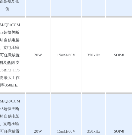
置高侧及低
侧
M/QR/CCM
0nS超快关断
时 自供电架
、宽电压输
 可任意放置
20W
15mΩ/60V
350kHz
SOP-8
侧及低侧 支
SBPD+PPS
统 最大工作
率350kHz
M/QR/CCM
0nS超快关断
时 自供电架
、宽电压输
 可任意放置
20W
15mΩ/60V
350kHz
SOP-8