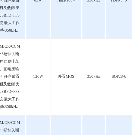
 可任意放置
65W
7mΩ/100V
350kHz
PDFN5*6
侧及低侧 支
SBPD+PPS
统 最大工作
率350kHz
M/QR/CCM
0nS超快关断
时 自供电架
、宽电压输
 可任意放置
120W
外置MOS
350kHz
SOP23-6
侧及低侧 支
SBPD+PPS
统 最大工作
率350kHz
M/QR/CCM
0nS超快关断