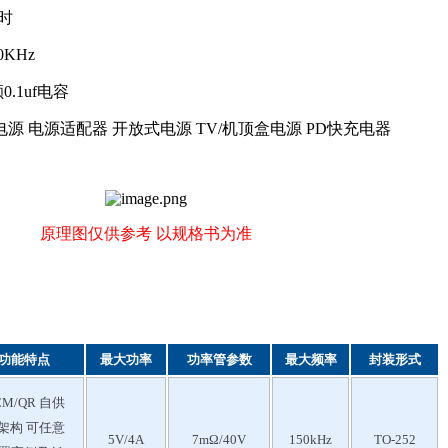
延时
KHz
.1uf电容
源 电源适配器 开放式电源 TV/机顶盒电源 PD快充电器
原理图仅供参考 以规格书为准
功能特点
最大功率
功率管参数
最大频率
封装形式
CM/QR 自供
架构 可任意
5V/4A
7mΩ/40V
150kHz
TO-252