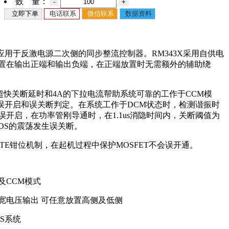
数 量：
-
+
立即下单
电话联系
微信联系
数据资料
款应用于反激电源二次侧的同步整流控制器。RM343X采用自供电
置在输出正端和输出负端，在正端放置时无需额外的辅助绕
0ns超快关断延时和4A的下拉电流帮助系统可靠的工作于CCM模
成了误开启和误关断判定。在系统工作于DCM状态时，检测谐振时
误开启，在功率管刚导通时，在1.1us消隐时间内，关断阈值为
DS的震荡发生误关断。
GATE钳位机制，在起机过程中保护MOSFET不会误开通。
以及CCM模式
宽电压输出 可任意放置高侧及低侧
PS系统