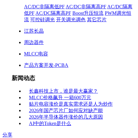
AC/DC非隔离低PF
AC/DC非隔离高PF
AC/DC隔离
低PF
AC/DC隔离高PF
Boost升压恒流
PWM调光恒
流
可控硅调光
开关调光调色
其它芯片
江苏长晶
周边器件
MLCC电容
产品方案开发-PCBA
新闻动态
长鑫科技上市，谁是最大赢家？
MLCC价格飙升 一箱600万元
贴片电容涨价是真实需求还是人为炒作
2026年国产芯片厂如何应对缺产能
2026年半导体器件涨价的几大原因
AI中的Token是什么
分享