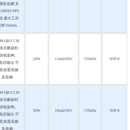
侧及低侧 支
SBPD+PPS
统 最大工作
率350kHz
M/QR/CCM
快关断延时
供电架构、
24W
13mΩ/60V
150kHz
SOP-8
电压输出 可
意放置高侧
及低侧
M/QR/CCM
快关断延时
供电架构、
36W
10mΩ/60V
150kHz
SOP-8
电压输出 可
意放置高侧
及低侧