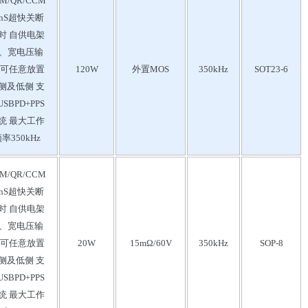
M/QR/CCM
0nS超快关断
时 自供电架
、宽电压输
 可任意放置
120W
外置MOS
350kHz
SOT23-6
侧及低侧 支
SBPD+PPS
统 最大工作
率350kHz
M/QR/CCM
0nS超快关断
时 自供电架
、宽电压输
 可任意放置
20W
15mΩ/60V
350kHz
SOP-8
侧及低侧 支
SBPD+PPS
统 最大工作