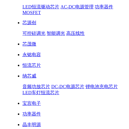
LED恒流驱动芯片
AC-DC电源管理
功率器件
MOSFET
芯源创
可控硅调光
智能调光
高压线性
芯茂微
永铭电容
恒流芯片
纳芯威
音频功放芯片
DC-DC电源芯片
锂电池充电芯片
LED车灯恒流芯片
宝宫电子
功率器件
晶丰明源