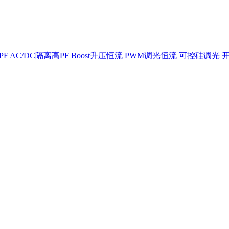
PF
AC/DC隔离高PF
Boost升压恒流
PWM调光恒流
可控硅调光