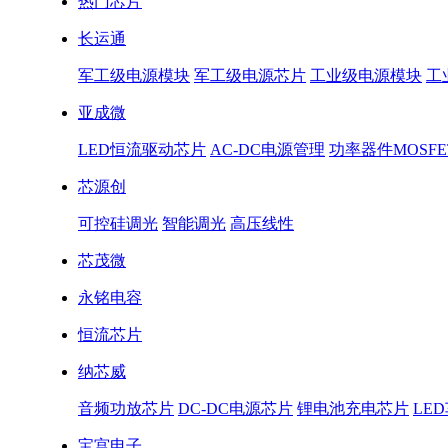
热门芯片
长运通
军工级电源模块
军工级电源芯片
工业级电源模块
工
亚成微
LED恒流驱动芯片
AC-DC电源管理
功率器件MOSFE
芯源创
可控硅调光
智能调光
高压线性
芯茂微
永铭电容
恒流芯片
纳芯威
音频功放芯片
DC-DC电源芯片
锂电池充电芯片
LE
宝宫电子