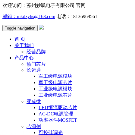
欢迎访问：苏州妙凯电子有限公司 官网
邮箱：mkdzyhs@163.com
电话：18136969561
Toggle navigation
首 页
关于我们
经营品牌
产品中心
热门芯片
长运通
军工级电源模块
军工级电源芯片
工业级电源模块
工业级电源芯片
亚成微
LED恒流驱动芯片
AC-DC电源管理
功率器件MOSFET
芯源创
可控硅调光