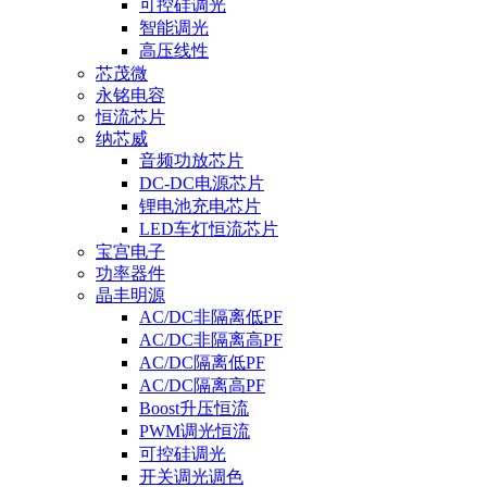
可控硅调光
智能调光
高压线性
芯茂微
永铭电容
恒流芯片
纳芯威
音频功放芯片
DC-DC电源芯片
锂电池充电芯片
LED车灯恒流芯片
宝宫电子
功率器件
晶丰明源
AC/DC非隔离低PF
AC/DC非隔离高PF
AC/DC隔离低PF
AC/DC隔离高PF
Boost升压恒流
PWM调光恒流
可控硅调光
开关调光调色