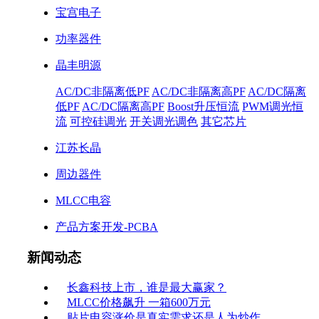
宝宫电子
功率器件
晶丰明源
AC/DC非隔离低PF
AC/DC非隔离高PF
AC/DC隔离
低PF
AC/DC隔离高PF
Boost升压恒流
PWM调光恒
流
可控硅调光
开关调光调色
其它芯片
江苏长晶
周边器件
MLCC电容
产品方案开发-PCBA
新闻动态
长鑫科技上市，谁是最大赢家？
MLCC价格飙升 一箱600万元
贴片电容涨价是真实需求还是人为炒作