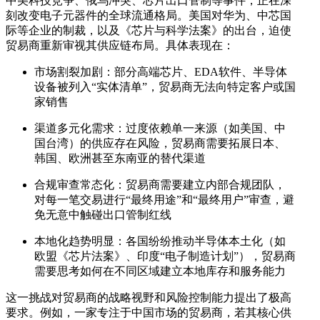
中美科技竞争、俄乌冲突、芯片出口管制等事件，正在深
刻改变电子元器件的全球流通格局。美国对华为、中芯国
际等企业的制裁，以及《芯片与科学法案》的出台，迫使
贸易商重新审视其供应链布局。具体表现在：
市场割裂加剧：部分高端芯片、EDA软件、半导体
设备被列入“实体清单”，贸易商无法向特定客户或国
家销售
渠道多元化需求：过度依赖单一来源（如美国、中
国台湾）的供应存在风险，贸易商需要拓展日本、
韩国、欧洲甚至东南亚的替代渠道
合规审查常态化：贸易商需要建立内部合规团队，
对每一笔交易进行“最终用途”和“最终用户”审查，避
免无意中触碰出口管制红线
本地化趋势明显：各国纷纷推动半导体本土化（如
欧盟《芯片法案》、印度“电子制造计划”），贸易商
需要思考如何在不同区域建立本地库存和服务能力
这一挑战对贸易商的战略视野和风险控制能力提出了极高
要求。例如，一家专注于中国市场的贸易商，若其核心供