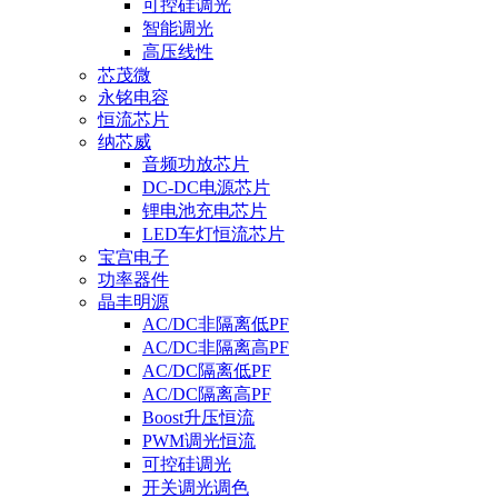
可控硅调光
智能调光
高压线性
芯茂微
永铭电容
恒流芯片
纳芯威
音频功放芯片
DC-DC电源芯片
锂电池充电芯片
LED车灯恒流芯片
宝宫电子
功率器件
晶丰明源
AC/DC非隔离低PF
AC/DC非隔离高PF
AC/DC隔离低PF
AC/DC隔离高PF
Boost升压恒流
PWM调光恒流
可控硅调光
开关调光调色