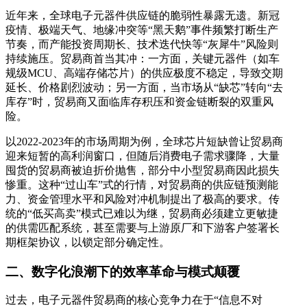
近年来，全球电子元器件供应链的脆弱性暴露无遗。新冠
疫情、极端天气、地缘冲突等“黑天鹅”事件频繁打断生产
节奏，而产能投资周期长、技术迭代快等“灰犀牛”风险则
持续施压。贸易商首当其冲：一方面，关键元器件（如车
规级MCU、高端存储芯片）的供应极度不稳定，导致交期
延长、价格剧烈波动；另一方面，当市场从“缺芯”转向“去
库存”时，贸易商又面临库存积压和资金链断裂的双重风
险。
以2022-2023年的市场周期为例，全球芯片短缺曾让贸易商
迎来短暂的高利润窗口，但随后消费电子需求骤降，大量
囤货的贸易商被迫折价抛售，部分中小型贸易商因此损失
惨重。这种“过山车”式的行情，对贸易商的供应链预测能
力、资金管理水平和风险对冲机制提出了极高的要求。传
统的“低买高卖”模式已难以为继，贸易商必须建立更敏捷
的供需匹配系统，甚至需要与上游原厂和下游客户签署长
期框架协议，以锁定部分确定性。
二、数字化浪潮下的效率革命与模式颠覆
过去，电子元器件贸易商的核心竞争力在于“信息不对