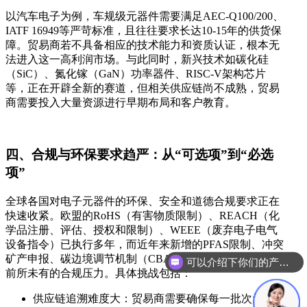
以汽车电子为例，车规级元器件需要满足AEC-Q100/200、
IATF 16949等严苛标准，且往往要求长达10-15年的供货保
障。贸易商若不具备相应的技术能力和资质认证，根本无
法进入这一高利润市场。与此同时，新兴技术如碳化硅
（SiC）、氮化镓（GaN）功率器件、RISC-V架构芯片
等，正在开辟全新的赛道，但相关供应链尚不成熟，贸易
商需要投入大量资源进行早期布局和客户教育。
四、合规与环保要求趋严：从“可选项”到“必选
项”
全球各国对电子元器件的环保、安全和道德合规要求正在
快速收紧。欧盟的RoHS（有害物质限制）、REACH（化
学品注册、评估、授权和限制）、WEEE（废弃电子电气
设备指令）已执行多年，而近年来新增的PFAS限制、冲突
矿产申报、碳边境调节机制（CBAM）等，让贸易商面临
可以介绍下你们的产品么
前所未有的合规压力。具体挑战包括：
供应链追溯难度大：贸易商需要确保每一批次元器