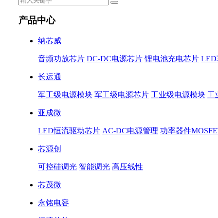
产品中心
纳芯威
音频功放芯片
DC-DC电源芯片
锂电池充电芯片
LE
长运通
军工级电源模块
军工级电源芯片
工业级电源模块
工
亚成微
LED恒流驱动芯片
AC-DC电源管理
功率器件MOSFE
芯源创
可控硅调光
智能调光
高压线性
芯茂微
永铭电容