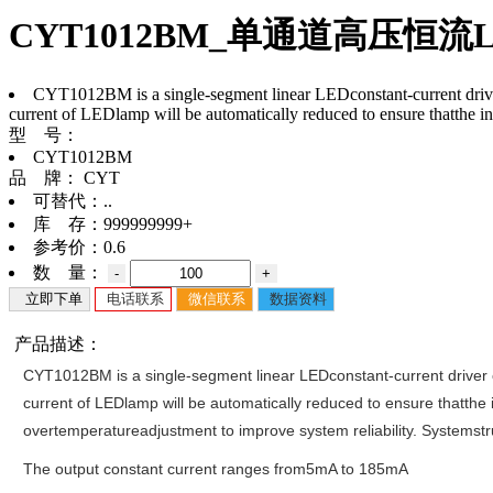
CYT1012BM_单通道高压恒流
CYT1012BM is a single-segment linear LEDconstant-current driver 
current of LEDlamp will be automatically reduced to ensure thatthe i
型 号：
CYT1012BM
品 牌：
CYT
可替代：
..
库 存：
999999999+
参考价：
0.6
数 量：
-
+
立即下单
电话联系
微信联系
数据资料
产品描述：
CYT1012BM is a single-segment linear LEDconstant-current driver ch
current of LEDlamp will be automatically reduced to ensure thatthe 
overtemperatureadjustment to improve system reliability. Systemstr
The output constant current ranges from5mA to 185mA