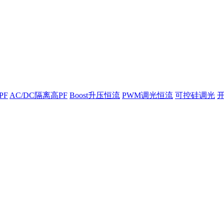
PF
AC/DC隔离高PF
Boost升压恒流
PWM调光恒流
可控硅调光