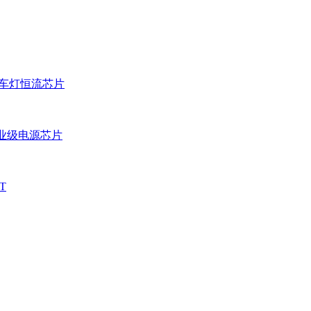
D车灯恒流芯片
业级电源芯片
T