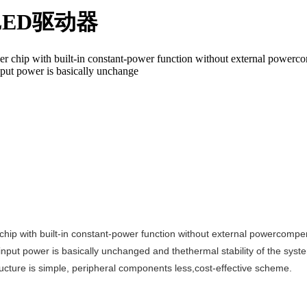
LED驱动器
chip with built-in constant-power function without external powercomp
nput power is basically unchange
ip with built-in constant-power function without external powercompens
input power is basically unchanged and thethermal stability of the syst
ucture is simple, peripheral components less,cost-effective scheme.