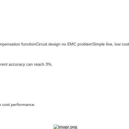
ompensation functionCircuit design no EMC problemSimple line, low co
urrent accuracy can reach 3%.
h cost performance.