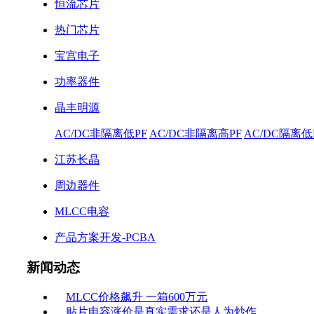
恒流芯片
热门芯片
宝宫电子
功率器件
晶丰明源
AC/DC非隔离低PF
AC/DC非隔离高PF
AC/DC隔离低
江苏长晶
周边器件
MLCC电容
产品方案开发-PCBA
新闻动态
MLCC价格飙升 一箱600万元
贴片电容涨价是真实需求还是人为炒作