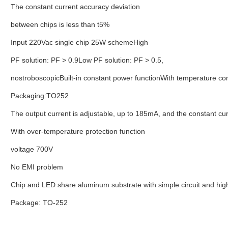
The constant current accuracy deviation
between chips is less than t5%
Input 220Vac single chip 25W schemeHigh
PF solution: PF > 0.9Low PF solution: PF > 0.5,
nostroboscopicBuilt-in constant power functionWith temperature c
Packaging:TO252
The output current is adjustable, up to 185mA, and the constant c
With over-temperature protection function
voltage 700V
No EMI problem
Chip and LED share aluminum substrate with simple circuit and hig
Package: TO-252