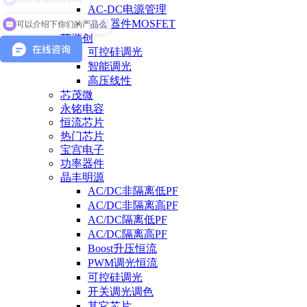
AC-DC电源管理
可以介绍下你们的产品么
功率器件MOSFET
芯源创
可控硅调光
智能调光
高压线性
芯茂微
永铭电容
恒流芯片
热门芯片
宝宫电子
功率器件
晶丰明源
AC/DC非隔离低PF
AC/DC非隔离高PF
AC/DC隔离低PF
AC/DC隔离高PF
Boost升压恒流
PWM调光恒流
可控硅调光
开关调光调色
其它芯片