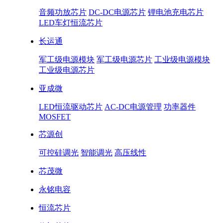
音频功放芯片
DC-DC电源芯片
锂电池充电芯片
LED车灯恒流芯片
长运通
军工级电源模块
军工级电源芯片
工业级电源模块
工业级电源芯片
亚成微
LED恒流驱动芯片
AC-DC电源管理
功率器件
MOSFET
芯源创
可控硅调光
智能调光
高压线性
芯茂微
永铭电容
恒流芯片