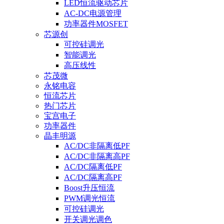
LED恒流驱动芯片
AC-DC电源管理
功率器件MOSFET
芯源创
可控硅调光
智能调光
高压线性
芯茂微
永铭电容
恒流芯片
热门芯片
宝宫电子
功率器件
晶丰明源
AC/DC非隔离低PF
AC/DC非隔离高PF
AC/DC隔离低PF
AC/DC隔离高PF
Boost升压恒流
PWM调光恒流
可控硅调光
开关调光调色