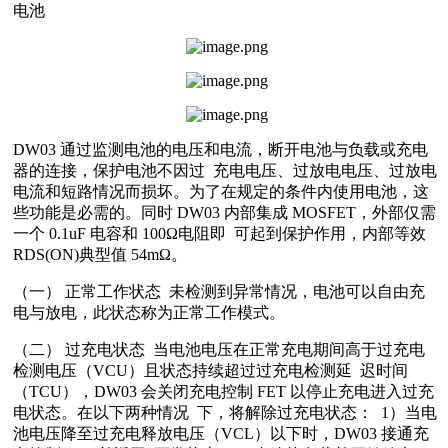
电池
DW03 通过监测电池的电压和电流，断开电池与负载或充电
器的连接，保护电池不因过 充电电压、过放电电压、过放电
电流和短路情况而损坏。为了在规定的条件内使用电池，这
些功能是必需的。同时 DW03 内部集成 MOSFET，外部仅需
一个 0.1uF 电容和 100Ω电阻即 可起到保护作用，内部等效
RDS(ON)典型值 54mΩ。
（一） 正常工作状态 未检测到异常情况，电池可以自由充
电与放电，此状态称为正常工作模式。
（二） 过充电状态 当电池电压在正常充电期间高于过充电
检测电压（VCU）且状态持续超过过充电检测延 迟时间
（TCU），DW03 会关闭充电控制 FET 以停止充电进入过充
电状态。在以下两种情况 下，将解除过充电状态： 1）当电
池电压降至过充电释放电压（VCL）以下时，DW03 接通充