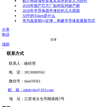
贴片电容涨价是真实需求还是人为炒作
2026年国产芯片厂如何应对缺产能
2026年半导体器件涨价的几大原因
AI中的Token是什么
华为发表韬(τ)定律，构建半导体发展新范式
分享
电话
目录
顶部
联系方式
联系人：杨经理
电 话：18136969561
微信号：shan59561
邮 箱：mkdzyhs@163.com
地 址：江苏省太仓市顾港路5号