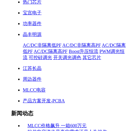
热门芯片
宝宫电子
功率器件
晶丰明源
AC/DC非隔离低PF
AC/DC非隔离高PF
AC/DC隔离
低PF
AC/DC隔离高PF
Boost升压恒流
PWM调光恒
流
可控硅调光
开关调光调色
其它芯片
江苏长晶
周边器件
MLCC电容
产品方案开发-PCBA
新闻动态
MLCC价格飙升 一箱600万元