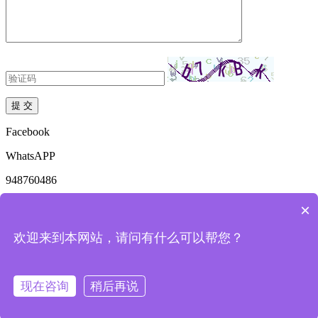
Facebook
WhatsAPP
948760486
mkdzyhs@163.com
×
18136969561
欢迎来到本网站，请问有什么可以帮您？
友情连接：
百度
妙凯电子
晶丰明源
芯源创
永铭电容
长运
现在咨询
稍后再说
通
亚成微
明微电子
芯茂微
华润电子
立创商城
电源网
欧创芯
Top