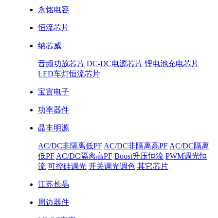
永铭电容
恒流芯片
纳芯威
音频功放芯片
DC-DC电源芯片
锂电池充电芯片
LED车灯恒流芯片
宝宫电子
功率器件
晶丰明源
AC/DC非隔离低PF
AC/DC非隔离高PF
AC/DC隔离
低PF
AC/DC隔离高PF
Boost升压恒流
PWM调光恒
流
可控硅调光
开关调光调色
其它芯片
江苏长晶
周边器件