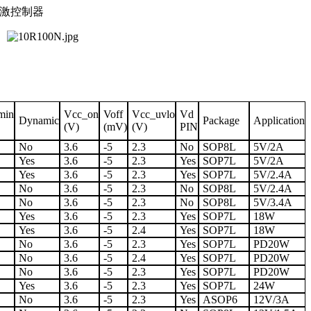
反激控制器
min
Vcc_on
Voff
Vcc_uvlo
Vd
Dynamic
Package
Application
(V)
(mV)
(V)
PIN
No
3.6
-5
2.3
No
SOP8L
5V/2A
Yes
3.6
-5
2.3
Yes
SOP7L
5V/2A
Yes
3.6
-5
2.3
Yes
SOP7L
5V/2.4A
No
3.6
-5
2.3
No
SOP8L
5V/2.4A
No
3.6
-5
2.3
No
SOP8L
5V/3.4A
Yes
3.6
-5
2.3
Yes
SOP7L
18W
Yes
3.6
-5
2.4
Yes
SOP7L
18W
No
3.6
-5
2.3
Yes
SOP7L
PD20W
No
3.6
-5
2.4
Yes
SOP7L
PD20W
No
3.6
-5
2.3
Yes
SOP7L
PD20W
Yes
3.6
-5
2.3
Yes
SOP7L
24W
No
3.6
-5
2.3
Yes
ASOP6
12V/3A