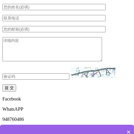
Facebook
WhatsAPP
948760486
mkdzyhs@163.com
×