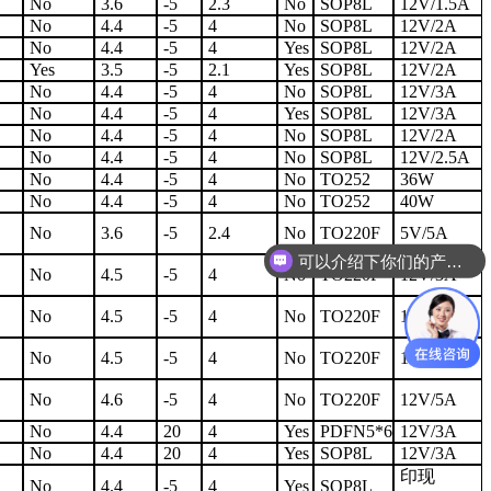
No
3.6
-5
2.3
No
SOP8L
12V/1.5A
No
4.4
-5
4
No
SOP8L
12V/2A
No
4.4
-5
4
Yes
SOP8L
12V/2A
Yes
3.5
-5
2.1
Yes
SOP8L
12V/2A
No
4.4
-5
4
No
SOP8L
12V/3A
No
4.4
-5
4
Yes
SOP8L
12V/3A
No
4.4
-5
4
No
SOP8L
12V/2A
No
4.4
-5
4
No
SOP8L
12V/2.5A
No
4.4
-5
4
No
TO252
36W
No
4.4
-5
4
No
TO252
40W
No
3.6
-5
2.4
No
TO220F
5V/5A
可以介绍下你们的产品么
No
4.5
-5
4
No
TO220F
12V/3A
No
4.5
-5
4
No
TO220F
12V/5A
No
4.5
-5
4
No
TO220F
12V/4A
No
4.6
-5
4
No
TO220F
12V/5A
No
4.4
20
4
Yes
PDFN5*6
12V/3A
No
4.4
20
4
Yes
SOP8L
12V/3A
印现
No
4.4
-5
4
Yes
SOP8L