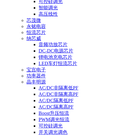
可控硅调光
智能调光
高压线性
芯茂微
永铭电容
恒流芯片
纳芯威
音频功放芯片
DC-DC电源芯片
锂电池充电芯片
LED车灯恒流芯片
宝宫电子
功率器件
晶丰明源
AC/DC非隔离低PF
AC/DC非隔离高PF
AC/DC隔离低PF
AC/DC隔离高PF
Boost升压恒流
PWM调光恒流
可控硅调光
开关调光调色