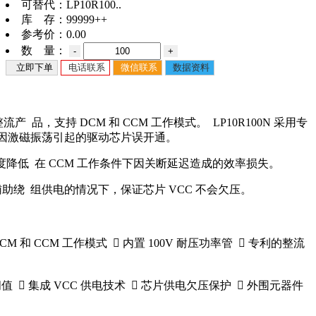
可替代：
LP10R100..
库 存：
99999++
参考价：
0.00
数 量：
-
+
立即下单
电话联系
微信联系
数据资料
整流产 品，支持 DCM 和 CCM 工作模式。 LP10R100N 采用专
免因激磁振荡引起的驱动芯片误开通。
大幅度降低 在 CCM 工作条件下因关断延迟造成的效率损失。
需要辅助绕 组供电的情况下，保证芯片 VCC 不会欠压。
M 和 CCM 工作模式  内置 100V 耐压功率管  专利的整流
值  集成 VCC 供电技术  芯片供电欠压保护  外围元器件