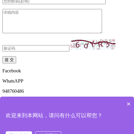
Facebook
WhatsAPP
948760486
mkdzyhs@163.com
×
18136969561
欢迎来到本网站，请问有什么可以帮您？
友情连接：
百度
妙凯电子
晶丰明源
芯源创
永铭电容
长运