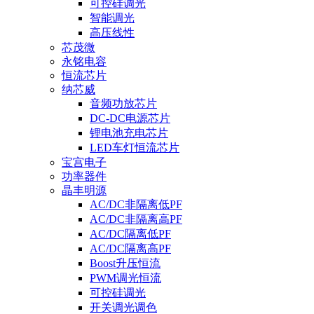
可控硅调光
智能调光
高压线性
芯茂微
永铭电容
恒流芯片
纳芯威
音频功放芯片
DC-DC电源芯片
锂电池充电芯片
LED车灯恒流芯片
宝宫电子
功率器件
晶丰明源
AC/DC非隔离低PF
AC/DC非隔离高PF
AC/DC隔离低PF
AC/DC隔离高PF
Boost升压恒流
PWM调光恒流
可控硅调光
开关调光调色