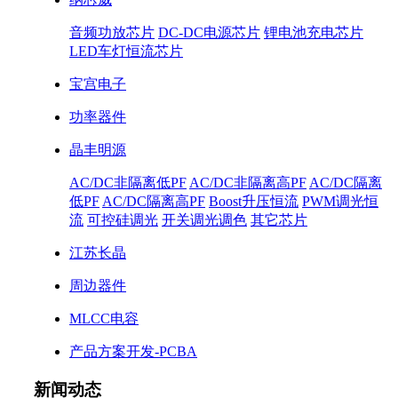
音频功放芯片
DC-DC电源芯片
锂电池充电芯片
LED车灯恒流芯片
宝宫电子
功率器件
晶丰明源
AC/DC非隔离低PF
AC/DC非隔离高PF
AC/DC隔离
低PF
AC/DC隔离高PF
Boost升压恒流
PWM调光恒
流
可控硅调光
开关调光调色
其它芯片
江苏长晶
周边器件
MLCC电容
产品方案开发-PCBA
新闻动态