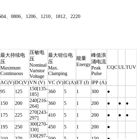
4、0806、1206、1210、1812、2220
压敏电
最大持续电
最大钳位电
峰值浪
能量
压
压
压
涌电流
Energy
Nominal
CQC
UL
TUV
Maximum
Max.
Peak
Varistor
Continuous
Clamping
Pulse
Voltage
AC(V)
DC(V)
VN (V)
VC (V)
IC(A)
ET (J)
IPP (A)
150[135-
95
125
360
5
1
300
●
185]
240[216-
150
200
360
5
1
200
●
●
●
264]
270[243-
175
225
410
5
1
200
●
●
●
297]
300[270-
195
250
450
5
1
200
●
330]
330[297-
210
270
500
5
1
150
●