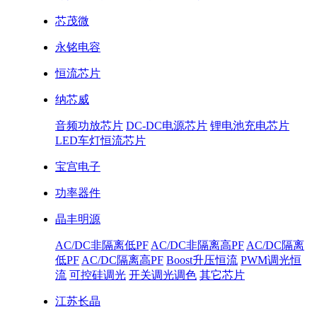
芯茂微
永铭电容
恒流芯片
纳芯威
音频功放芯片
DC-DC电源芯片
锂电池充电芯片
LED车灯恒流芯片
宝宫电子
功率器件
晶丰明源
AC/DC非隔离低PF
AC/DC非隔离高PF
AC/DC隔离
低PF
AC/DC隔离高PF
Boost升压恒流
PWM调光恒
流
可控硅调光
开关调光调色
其它芯片
江苏长晶