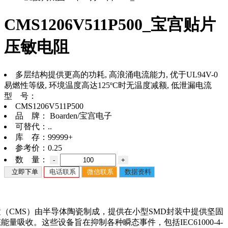
CMS1206V511P500_宝宫贴片
压敏电阻
多层结构提供更高的功耗, 高浪涌电流能力, 优于UL94V-0
易燃性等级, 环境温度高达125ºC时无温度减额, 低泄漏电流
型 号：
CMS1206V511P500
品 牌：
Boarden/宝宫电子
可替代：
..
库 存：
99999+
参考价：
0.25
数 量：
-
+
立即下单
电话联系
微信联系
数据资料
（CMS）由半导体陶瓷制成，提供在小型SMD封装中提供坚固
量吸收。这些设备旨在抑制各种瞬态事件，包括IEC61000-4-