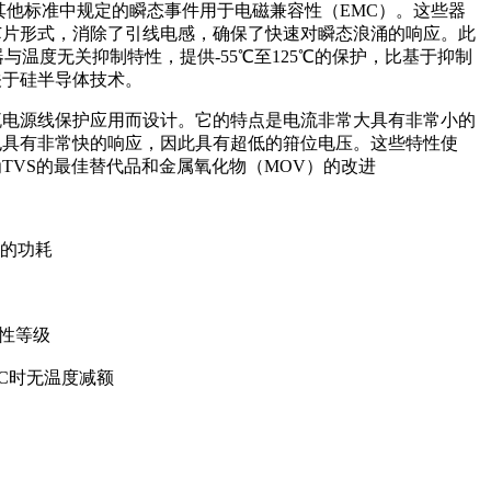
-4-5和其他标准中规定的瞬态事件用于电磁兼容性（EMC）。这些器
芯片形式，消除了引线电感，确保了快速对瞬态浪涌的响应。此
器与温度无关抑制特性，提供-55℃至125℃的保护，比基于抑制
关于硅半导体技术。
交流电源线保护应用而设计。它的特点是电流非常大具有非常小的
也具有非常快的响应，因此具有超低的箝位电压。这些特性使
成为TVS的最佳替代品和金属氧化物（MOV）的改进
高的功耗
燃性等级
5ºC时无温度减额