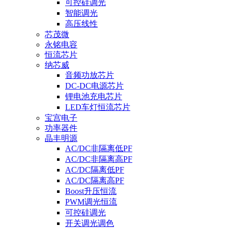
可控硅调光
智能调光
高压线性
芯茂微
永铭电容
恒流芯片
纳芯威
音频功放芯片
DC-DC电源芯片
锂电池充电芯片
LED车灯恒流芯片
宝宫电子
功率器件
晶丰明源
AC/DC非隔离低PF
AC/DC非隔离高PF
AC/DC隔离低PF
AC/DC隔离高PF
Boost升压恒流
PWM调光恒流
可控硅调光
开关调光调色