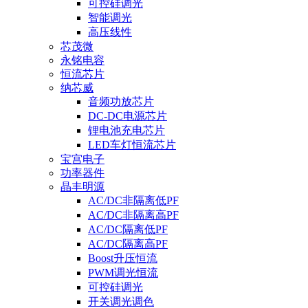
可控硅调光
智能调光
高压线性
芯茂微
永铭电容
恒流芯片
纳芯威
音频功放芯片
DC-DC电源芯片
锂电池充电芯片
LED车灯恒流芯片
宝宫电子
功率器件
晶丰明源
AC/DC非隔离低PF
AC/DC非隔离高PF
AC/DC隔离低PF
AC/DC隔离高PF
Boost升压恒流
PWM调光恒流
可控硅调光
开关调光调色