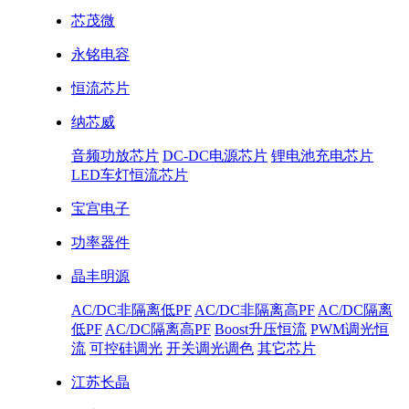
芯茂微
永铭电容
恒流芯片
纳芯威
音频功放芯片
DC-DC电源芯片
锂电池充电芯片
LED车灯恒流芯片
宝宫电子
功率器件
晶丰明源
AC/DC非隔离低PF
AC/DC非隔离高PF
AC/DC隔离
低PF
AC/DC隔离高PF
Boost升压恒流
PWM调光恒
流
可控硅调光
开关调光调色
其它芯片
江苏长晶