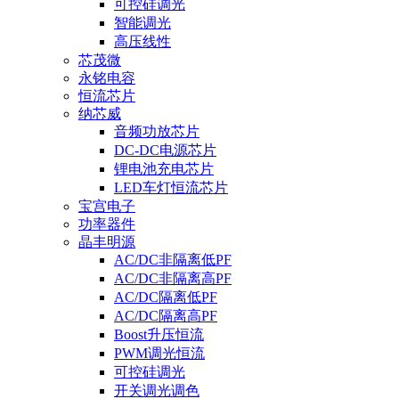
可控硅调光
智能调光
高压线性
芯茂微
永铭电容
恒流芯片
纳芯威
音频功放芯片
DC-DC电源芯片
锂电池充电芯片
LED车灯恒流芯片
宝宫电子
功率器件
晶丰明源
AC/DC非隔离低PF
AC/DC非隔离高PF
AC/DC隔离低PF
AC/DC隔离高PF
Boost升压恒流
PWM调光恒流
可控硅调光
开关调光调色